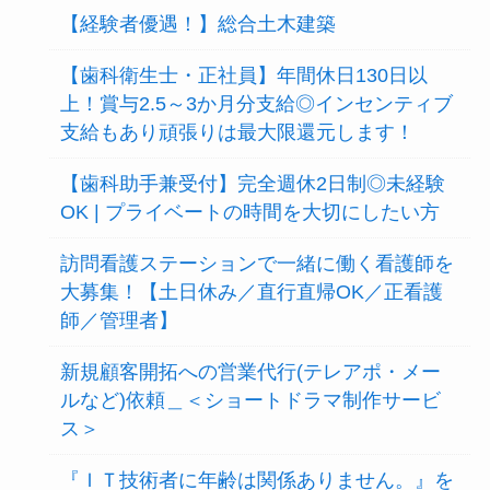
【経験者優遇！】総合土木建築
【歯科衛生士・正社員】年間休日130日以
上！賞与2.5～3か月分支給◎インセンティブ
支給もあり頑張りは最大限還元します！
【歯科助手兼受付】完全週休2日制◎未経験
OK | プライベートの時間を大切にしたい方
訪問看護ステーションで一緒に働く看護師を
大募集！【土日休み／直行直帰OK／正看護
師／管理者】
新規顧客開拓への営業代行(テレアポ・メー
ルなど)依頼＿＜ショートドラマ制作サービ
ス＞
『ＩＴ技術者に年齢は関係ありません。』を