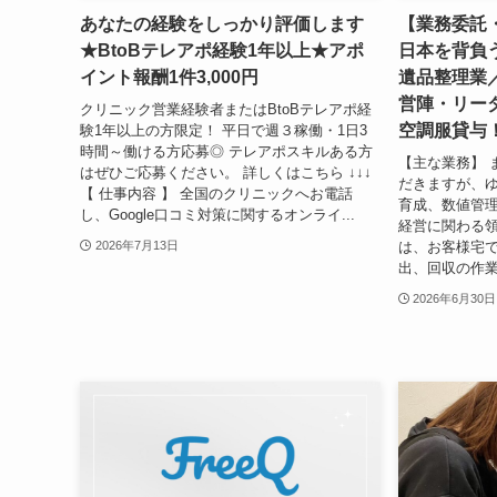
あなたの経験をしっかり評価します
【業務委託
★BtoBテレアポ経験1年以上★アポ
日本を背負
イント報酬1件3,000円
遺品整理業
営陣・リー
クリニック営業経験者またはBtoBテレアポ経
空調服貸与
験1年以上の方限定！ 平日で週３稼働・1日3
時間～働ける方応募◎ テレアポスキルある方
【主な業務】 
はぜひご応募ください。 詳しくはこちら ↓↓↓
だきますが、
【 仕事内容 】 全国のクリニックへお電話
育成、数値管
し、Google口コミ対策に関するオンライ...
経営に関わる領
は、お客様宅
2026年7月13日
出、回収の作業
2026年6月30日