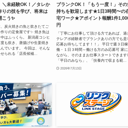
】＼未経験OK！／タレか
ブランクOK！「もう一度！」その
作りの技を学び、将来は
持ちを歓迎します★1日3時間〜の
開こう✨
宅ワーク★アポイント報酬1件1,00
円
は、炭火焼きの魚と炊きたてご
作りの定食屋です✨ 焼き魚は
「丁寧にお仕事して頂ける方であれば、過
中はふっくら。 新潟産コシヒ
テレアポ経験者でブランクありの方でも是
何度も炊き、唐揚げや生姜焼き
応募お待ちしてます！！」 平日で週３日
んでいます。 ​今回は、そんな
働・１日３時間～働ける方のみ応募可 家
せられる「店長候補...
ながら、そのままお仕事スタートできます
「平日のみなら」、「扶養内で収まる範...
2026年7月13日