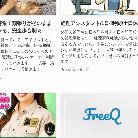
募集！頑張りがそのまま
経理アシスタント/1日4時間/土日
がる、完全歩合制☆
外国人留学生に日本語を教える日本語学校
の経理事務です。 経理事務経験が多少な
を持っていて、アイリストとし
もある方でしたら、非常にシンプルで負担
対象。 ・歩合率／研修期間...
少ない業務になります。 ※2026年3月31日
修期間...売上の40%からスタ
での契約を想定しており、それ以降は要相
・実績に基づいてオーナー判断
です
プしていきます。 ・接客、施
ォローをして頂きます...
2025年11月18日
日