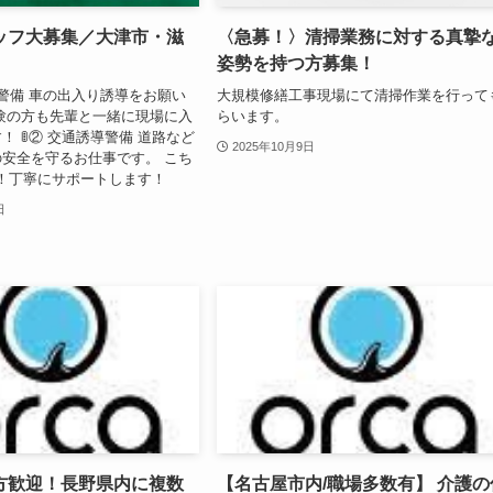
タッフ大募集／大津市・滋
〈急募！〉清掃業務に対する真摯
姿勢を持つ方募集！
車場の警備 車の出入り誘導をお願い
大規模修繕工事現場にて清掃作業を行って
験の方も先輩と一緒に現場に入
らいます。
 🚦② 交通誘導警備 道路など
2025年10月9日
安全を守るお仕事です。 こち
！丁寧にサポートします！
日
方歓迎！長野県内に複数
【名古屋市内/職場多数有】 介護の