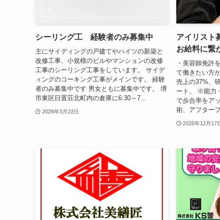
シーリング工 経験者のみ募集中
アイリスト
お給料に繋
主にサイディングの戸建てやハイツの新築と
改修工事、小規模のビルやマンションの改修
・美容師免許
工事のシーリング工事をしています。 サイデ
て働きたい方が
ィングのコーキング工事がメインです。 経験
売上の37%、研
者のみ募集中です 男女ともに募集中です。 堺
ート。 ※能力
市東区日置荘北町内の倉庫に6:30～7...
で歩合率をアッ
術、アフターフ
2026年3月22日
2025年12月17