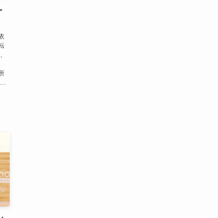
ー
依
転
県、
発
所
.