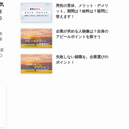
気
男性の育休、メリット・デメリ
在
ット。期間は？給料は？疑問に
答えます！
0
企業が求める人物像は？自身の
去
アピールポイントを探そう
非
稼
に居
◎
失敗しない就職を。企業選びの
ポイント！