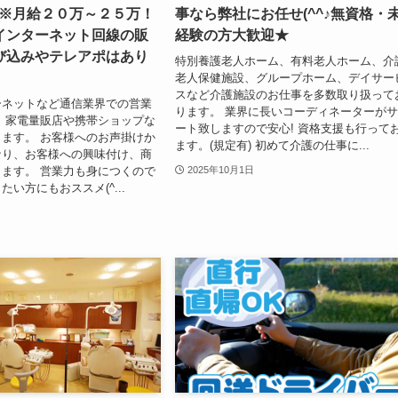
】※月給２０万～２５万！
事なら弊社にお任せ(^^♪無資格・
インターネット回線の販
経験の方大歓迎★
び込みやテレアポはあり
特別養護老人ホーム、有料老人ホーム、介
老人保健施設、グループホーム、デイサー
スなど介護施設のお仕事を多数取り扱って
ーネットなど通信業界での営業
ります。 業界に長いコーディネーターが
 家電量販店や携帯ショップな
ート致しますので安心! 資格支援も行って
ます。 お客様へのお声掛けか
ます。(規定有) 初めて介護の仕事に...
なり、お客様への興味付け、商
ます。 営業力も身につくので
2025年10月1日
い方にもおススメ(^...