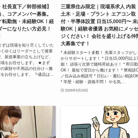
・社長直下／幹部候補】
三重県住み限定｜現場系求人 内装
う、コアメンバー募集。
土木・足場・プラント エアコン取
／転勤無・未経験OK！経
付・半導体設置 日当15,000円〜 
ダーになりたい方必見！
験OK｜経験者優遇 お気軽にメッ
！
ジください！ 会社を盛り上げる仲
大募集です！
まずは現場を知り尽くしていた
ゆくゆくはリーダーとして後輩
* 未経験スタート多数！ 先輩スタッフがし
理、新規事業の立ち上げなど、
かりサポートします！ * 日当15,000円以上
域をお任せします。 ★まず
能！ 頑張り次第で随時昇給あり！ * 即日
での家財や不用品の仕分け～搬
OK！ 最短で翌日から働けます！ * 寮相談
をお任せします。 ┗遺品は...
／住み込み相談可 * 日払い・週払い相談O
* 学歴・経験・資格不問！ やる気...
2026年5月24日