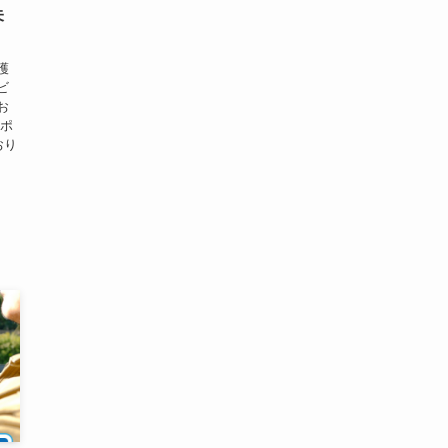
未
護
ビ
お
サポ
おり