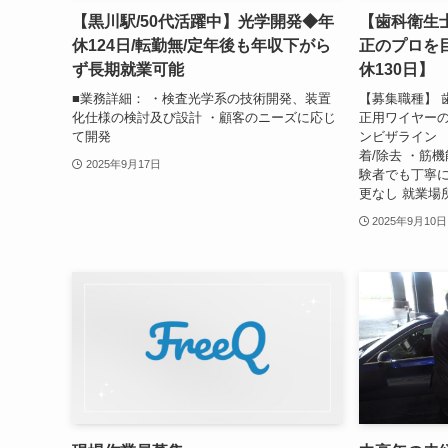
【黒川駅/50代活躍中】光学開発◆年
【歯科衛生士
休124日/転勤無/定年後も年収下がら
正のプロを目
ず長期就業可能
休130日】
■業務詳細： ・検査光学系の技術開発、装置
【募集職種】 
化仕様の検討及び設計 ・顧客のニーズに応じ
正用ワイヤーの
て開発
ンビザライン 
着/除去 ・筋
2025年9月17日
験者でも丁寧に
更なし 就業場所
2025年9月10日