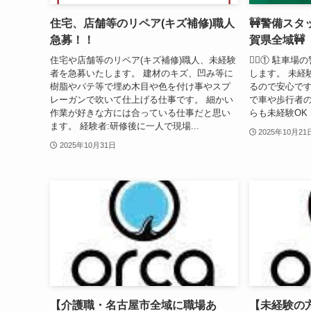
住宅、店舗等のリペア(キズ補修)職人
🚧警備ス
急募！！
賀県全域🚧
住宅や店舗等のリペア(キズ補修)職人、未経験
👷‍♂️① 駐
者を急募いたします。 建材のキズ、凹み等に
します。 未経
樹脂やパテ等で埋め木目や色を付け事やスプ
るので安心です！
レーガンで吹いて仕上げる仕事です。 細かい
で車や歩行者の
作業が好きな方には合っている仕事だと思い
らも未経験OK
ます。 経験者:研修後に一人で現場...
2025年10月21
2025年10月31日
【介護職・名古屋市全域に職場あ
【未経験の