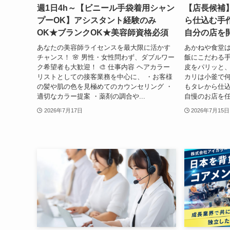
週1日4h～【ビニール手袋着用シャン
【店長候補
プーOK】アシスタント経験のみ
ら仕込む手
OK★ブランクOK★美容師資格必須
自分の店を
あなたの美容師ライセンスを最大限に活かす
あかねや食堂
チャンス！ 🌸 男性・女性問わず、ダブルワー
飯にこだわる手
ク希望者も大歓迎！ 🎨 仕事内容 ヘアカラー
皮をパリッと、
リストとしての接客業務を中心に、 ・お客様
カリは小釜で
の髪や肌の色を見極めてのカウンセリング ・
もタレから仕込
適切なカラー提案 ・薬剤の調合や...
自慢のお店を任
2026年7月17日
2026年7月15日