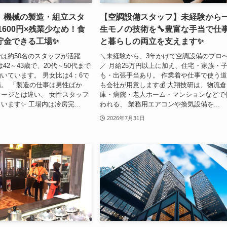
】機械の製造・組立スタ
【空調設備スタッフ】未経験から
1600円×残業少なめ！食
生モノの技術を🔧豊富な手当で仕
貯金できる工場✨
と暮らしの両立を支えます✨
は約50名のスタッフが活躍
＼未経験から、3年かけて空調設備のプロへ
42～43歳で、20代～50代まで
／ 月給25万円以上に加え、住宅・家族・
いています。 男女比は4：6で
も・出張手当あり。 作業着や仕事で使う
。 「製造の仕事は男性ばか
も会社が用意します💰 大翔技研は、物流倉
ージとは違い、 女性スタッフ
庫・病院・老人ホーム・マンションなどで
います✨ 工場内は冷房完...
われる、 業務用エアコンや換気設備を...
2026年7月31日