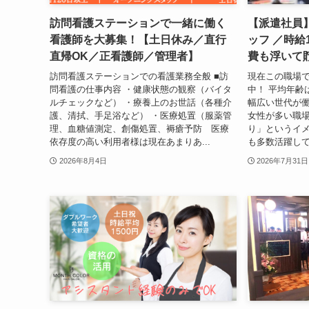
訪問看護ステーションで一緒に働く
【派遣社員
看護師を大募集！【土日休み／直行
ッフ ／時給
直帰OK／正看護師／管理者】
費も浮いて
訪問看護ステーションでの看護業務全般 ■訪
現在この職場で
問看護の仕事内容 ・健康状態の観察（バイタ
中！ 平均年齢は
ルチェックなど） ・療養上のお世話（各種介
幅広い世代が働
護、清拭、手足浴など） ・医療処置（服薬管
女性が多い職場
理、血糖値測定、創傷処置、褥瘡予防 医療
り」というイメ
依存度の高い利用者様は現在あまりあ...
も多数活躍して
2026年8月4日
2026年7月31日