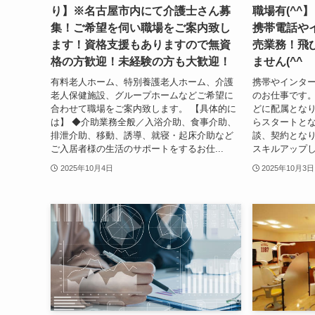
り】※名古屋市内にて介護士さん募
職場有(^^
集！ご希望を伺い職場をご案内致し
携帯電話や
ます！資格支援もありますので無資
売業務！飛
格の方歓迎！未経験の方も大歓迎！
ません(^^
有料老人ホーム、特別養護老人ホーム、介護
携帯やインタ
老人保健施設、グループホームなどご希望に
のお仕事です。
合わせて職場をご案内致します。 【具体的に
どに配属となり
は】 ◆介助業務全般／入浴介助、食事介助、
らスタートと
排泄介助、移動、誘導、就寝・起床介助など
談、契約となり
ご入居者様の生活のサポートをするお仕...
スキルアップした
2025年10月4日
2025年10月3日