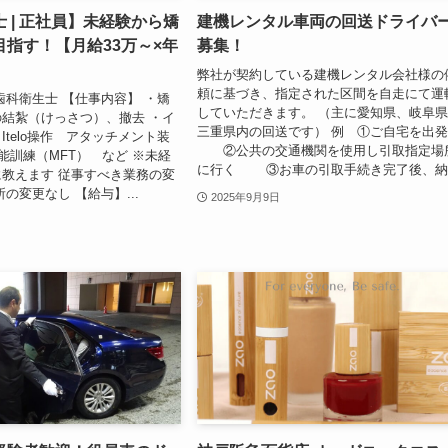
 | 正社員】未経験から矯
建機レンタル車両の回送ドライバ
指す！【月給33万～×年
募集！
弊社が契約している建機レンタル会社様の
頼に基づき、指定された区間を自走にて運
歯科衛生士 【仕事内容】 ・矯
していただきます。 （主に愛知県、岐阜
結紮（けっさつ）、撤去 ・イ
三重県内の回送です） 例 ①ご自宅を出
Itelo操作 アタッチメント装
②公共の交通機関を使用し引取指定場
機能訓練（MFT） など ※未経
に行く ③お車の引取手続き完了後、納..
教えます 従事すべき業務の変
の変更なし 【給与】...
2025年9月9日