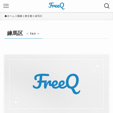
ホーム
職種
東京都
練馬区
練馬区
– tax –