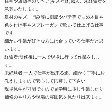
住宅や店舗等のリペア(キズ補修)職人、未経験者を
急募いたします。
建材のキズ、凹み等に樹脂やパテ等で埋め木目や
色を付け事やスプレーガンで吹いて仕上げる仕事
です。
細かい作業が好きな方には合っている仕事だと思
います。
経験者:研修後に一人で現場に行って作業をしま
す。
未経験者:一人で仕事が出来る迄、細かく丁寧にお
教えしますので安心して応募して下さい。
現場見学が可能ですので見学時に少し作業したり
補修のやり方や現場の雰囲気を見たり出来ます。