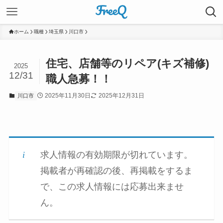
ホーム
職種
埼玉県
川口市
住宅、店舗等のリペア(キズ補修)
2025
12/31
職人急募！！
2025年11月30日
2025年12月31日
川口市
求人情報の有効期限が切れています。
掲載者が再確認の後、再掲載をするま
で、この求人情報には応募出来ませ
ん。