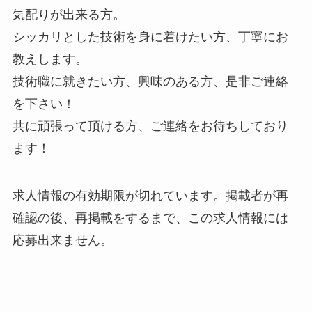
気配りが出来る方。
シッカリとした技術を身に着けたい方、丁寧にお
教えします。
技術職に就きたい方、興味のある方、是非ご連絡
を下さい！
共に頑張って頂ける方、ご連絡をお待ちしており
ます！
求人情報の有効期限が切れています。掲載者が再
確認の後、再掲載をするまで、この求人情報には
応募出来ません。