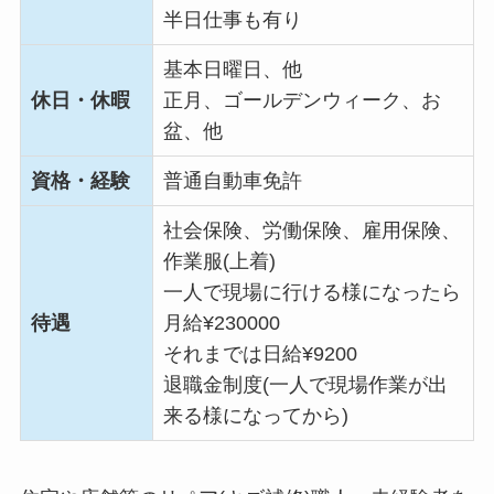
半日仕事も有り
基本日曜日、他
休日・休暇
正月、ゴールデンウィーク、お
盆、他
資格・経験
普通自動車免許
社会保険、労働保険、雇用保険、
作業服(上着)
一人で現場に行ける様になったら
待遇
月給¥230000
それまでは日給¥9200
退職金制度(一人で現場作業が出
来る様になってから)