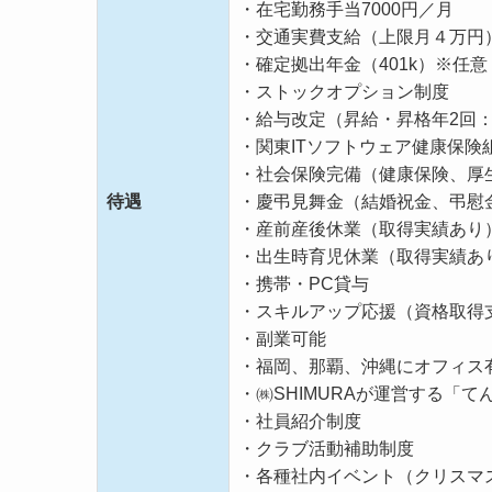
・在宅勤務手当7000円／月
・交通実費支給（上限月４万円
・確定拠出年金（401k）※任意
・ストックオプション制度
・給与改定（昇給・昇格年2回：
・関東ITソフトウェア健康保険
・社会保険完備（健康保険、厚
待遇
・慶弔見舞金（結婚祝金、弔慰
・産前産後休業（取得実績あり
・出生時育児休業（取得実績あ
・携帯・PC貸与
・スキルアップ応援（資格取得
・副業可能
・福岡、那覇、沖縄にオフィス
・㈱SHIMURAが運営する「
・社員紹介制度
・クラブ活動補助制度
・各種社内イベント（クリスマ