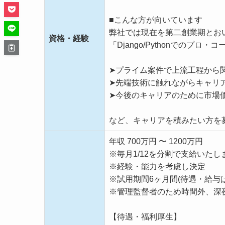
■こんな方が向いています
弊社では現在を第二創業期とお
資格・経験
「Django/Pythonでの
➤プライム案件で上流工程から
➤先端技術に触れながらキャリ
➤今後のキャリアのために市場
など、キャリアを積みたい方を
年収 700万円 〜 1200万円
※毎月1/12を分割で支給いたし
※経験・能力を考慮し決定
※試用期間6ヶ月間(待遇・給与
※管理監督者のため時間外、深
【待遇・福利厚生】