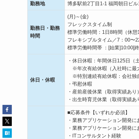
勤務地
博多駅前2丁目1-1 福岡朝日ビル1階 
(月)～(金)
フレックスタイム制
勤務日・勤務
標準労働時間：1日8時間（休憩
時間
フレキシブルタイム／7：00〜2
標準労働時間帯 ：[始業]10:00[終業
・休日休暇：年間休日125日
※年次有給休暇（入社時に最大
※特別連続有給休暇：会社独自
休日・休暇
・弔慰休暇
・産前産後休業（取得実績あり
・出生時育児休業（取得実績あ
■応募条件【いずれか必須】
・業務アプリケーション開発に
・業務アプリケーション開発にお
・ITコンサルタント経験