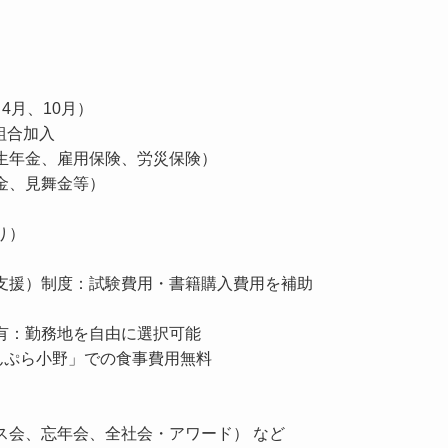
）
4月、10月）
組合加入
生年金、雇用保険、労災保険）
金、見舞金等）
）
り）
支援）制度：試験費用・書籍購入費用を補助
有：勤務地を自由に選択可能
てんぷら小野」での食事費用無料
ス会、忘年会、全社会・アワード） など